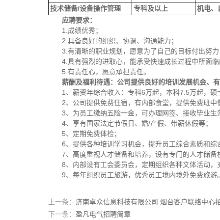
技术储备/设备操作管理
专科及以上
机电、
应聘要求：
1.成绩优秀；
2.具备良好的组织、协调、沟通能力；
3.有清晰的职业规划，愿意为了自己的目标付出努力
4.具有强烈的进取心，能承受快速成长过程中所面
5.有责任心，愿意承担责任。
薪酬及福利待遇：公司提供良好的培训发展机会、有
1、薪资年综合收入：专科6万起，本科7.5万起，硕
2、公司提供免费住宿，有内部食堂，提供免费班中
3、为员工缴纳五险一金，可办理网签、接收毕业生
4、享有国家法定节假日、婚/产假、带薪休假等；
5、定期免费体检；
6、提供各种培训学习机会，提升员工综合素质和综
7、高度重视人才储备和培养，设有专门的人才储备
8、内部设有工会委员会，定期组织各种文体活动，
9、每年组织员工旅游，优秀员工境内境外免费旅游
上一条：
济南卓众信息科技有限公司 烟台客户联络中心
下一条：
盈凡电气招聘简章