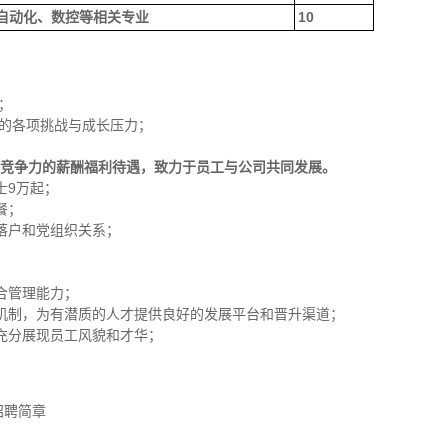
自动化、数控等相关专业
10
；
临的各项挑战与成长压力；
竞争力的薪酬福利待遇，致力于员工与公司共同发展。
士9万起；
餐；
落户和党组织关系；
合管理能力；
机制，为有潜质的人才提供良好的发展平台和晋升渠道；
充分展现员工风貌和才华；
。
招聘简章