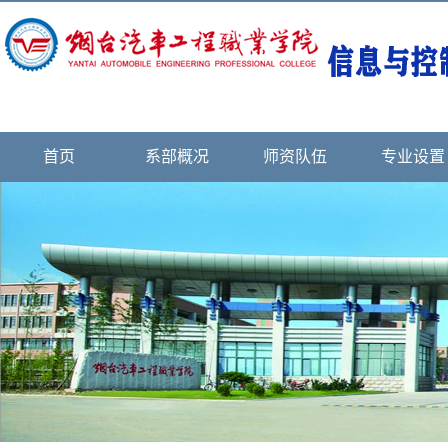
首页
系部概况
师资队伍
专业设置