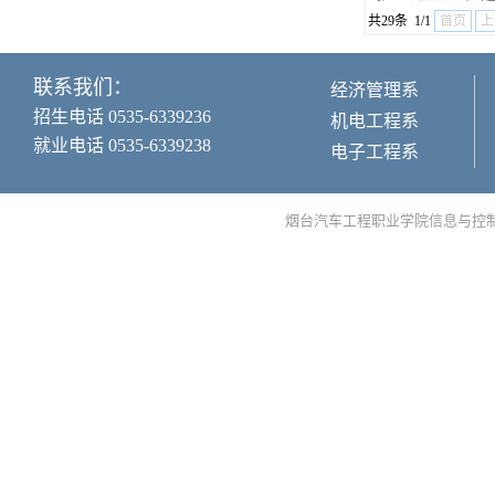
共29条 1/1
首页
上
联系我们：
经济管理系
招生电话 0535-6339236
机电工程系
就业电话 0535-6339238
电子工程系
烟台汽车工程职业学院信息与控制工程