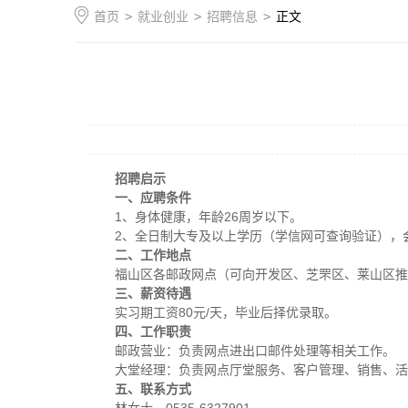
首页
>
就业创业
>
招聘信息
>
正文
招聘启示
一、应聘条件
1、身体健康，年龄26周岁以下。
2、全日制大专及以上学历（学信网可查询验证），
二、工作地点
福山区各邮政网点（可向开发区、芝罘区、莱山区推
三、薪资待遇
实习期工资80元/天，毕业后择优录取。
四、工作职责
邮政营业：负责网点进出口邮件处理等相关工作。
大堂经理：负责网点厅堂服务、客户管理、销售、活
五、联系方式